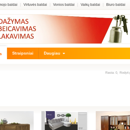
ojo baldai
Virtuvės baldai
Vonios baldai
Vaikų baldai
Biuro baldai
Straipsniai
Daugiau
s
Rasta: 0,
Rodyti 