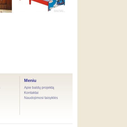
"Thomas and Friends
Toddler Bed" Lova.
Komoda (17)
Meniu
s
Apie baldų projektą
Kontaktai
Naudojimosi taisyklės