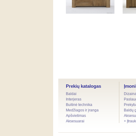
TV komoda (1)
Komod
Prekių katalogas
Įmoni
Baldai
Dizain
Interjeras
Paslau
Buitinė technika
Prekyb
Medžiagos ir įranga
Baldų 
Apšvietimas
Aksesu
Aksesuarai
+ Įtrau