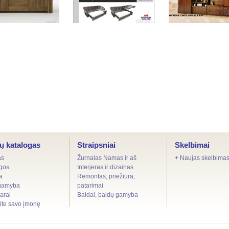
a (19)
Kampas 2 (1)
Havanna
ų katalogas
Straipsniai
Skelbimai
as
Žurnalas Namas ir aš
+ Naujas skelbima
gos
Interjeras ir dizainas
a
Remontas, priežiūra,
gamyba
patarimai
arai
Baldai, baldų gamyba
kite savo įmonę