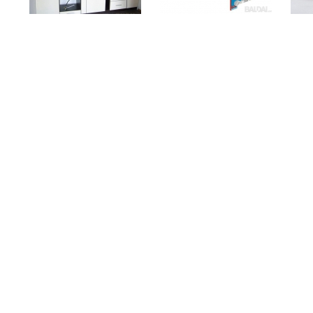
"Thomas and Friends
Virtuvės baldai
Toddler Bed" Lova.
TV 