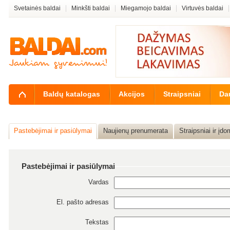
Svetainės baldai
Minkšti baldai
Miegamojo baldai
Virtuvės baldai
Baldų katalogas
Akcijos
Straipsniai
Da
Pastebėjimai ir pasiūlymai
Naujienų prenumerata
Straipsniai ir įd
Pastebėjimai ir pasiūlymai
Vardas
El. pašto adresas
Tekstas